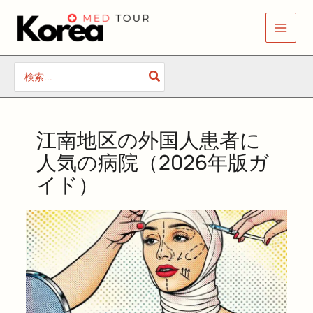
内
容
を
ス
検
キ
索
す
ッ
る：
プ
江南地区の外国人患者に
人気の病院（2026年版ガ
イド）